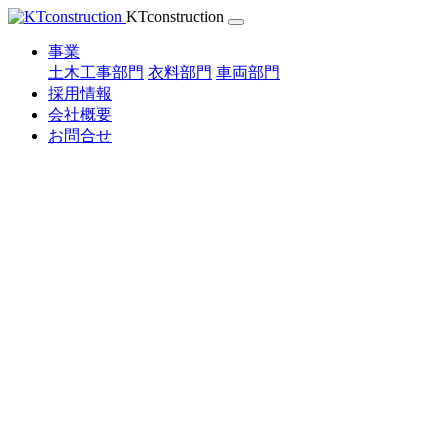
Skip
KTconstruction
to
content
事業
土木工事部門
衣料部門
車両部門
採用情報
会社概要
お問合せ