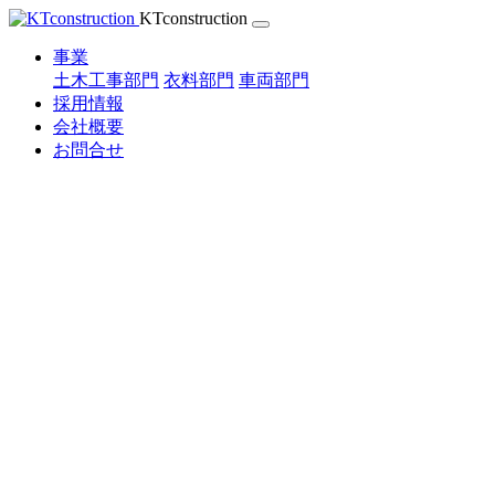
Skip
KTconstruction
to
content
事業
土木工事部門
衣料部門
車両部門
採用情報
会社概要
お問合せ