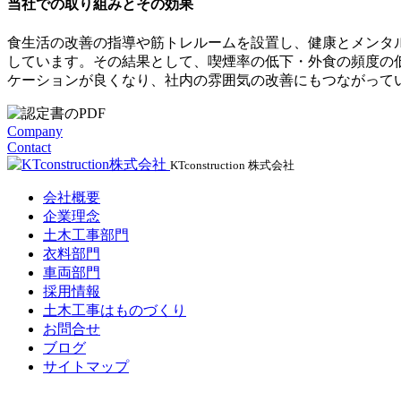
当社での取り組みとその効果
食生活の改善の指導や筋トレルームを設置し、健康とメンタ
しています。その結果として、喫煙率の低下・外食の頻度の
ケーションが良くなり、社内の雰囲気の改善にもつながって
Company
Contact
KTconstruction 株式会社
会社概要
企業理念
土木工事部門
衣料部門
車両部門
採用情報
土木工事はものづくり
お問合せ
ブログ
サイトマップ