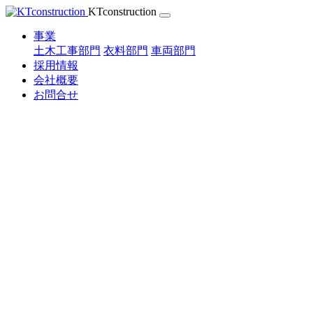
Skip
KTconstruction
to
content
事業
土木工事部門
衣料部門
車両部門
採用情報
会社概要
お問合せ