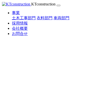
Skip
KTconstruction
to
content
事業
土木工事部門
衣料部門
車両部門
採用情報
会社概要
お問合せ