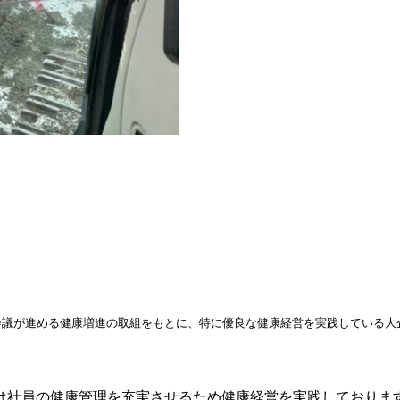
会議が進める健康増進の取組をもとに、特に優良な健康経営を実践している大
社員の健康管理を充実させるため健康経営を実践しております