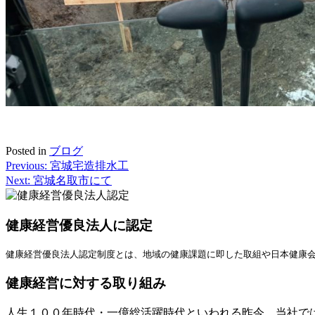
Posted in
ブログ
Previous:
宮城宅造排水工
投
Next:
宮城名取市にて
稿
ナ
健康経営優良法人に認定
ビ
健康経営優良法人認定制度とは、地域の健康課題に即した取組や日本健康
ゲ
ー
健康経営に対する取り組み
シ
人生１００年時代・一億総活躍時代といわれる昨今、当社では