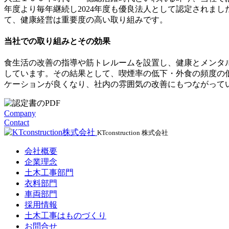
ョ
年度より毎年継続し2024年度も優良法人として認定されま
て、健康経営は重要度の高い取り組みです。
ン
当社での取り組みとその効果
食生活の改善の指導や筋トレルームを設置し、健康とメンタ
しています。その結果として、喫煙率の低下・外食の頻度の
ケーションが良くなり、社内の雰囲気の改善にもつながって
Company
Contact
KTconstruction 株式会社
会社概要
企業理念
土木工事部門
衣料部門
車両部門
採用情報
土木工事はものづくり
お問合せ