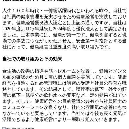
ョ
人生１００年時代・一億総活躍時代といわれる昨今、当社で
ン
は社員の健康管理を充実させるため健康経営を実践しており
ます。健康経営優良法人認定とは上記の通りですが、当社は
2020年度より毎年継続し2024年度も優良法人として認定され
ました。土木事業には、健康が第一です。健康を害すると現
場での事故につながりかねません。安全第一を指針とする当
社にとって、健康経営は重要度の高い取り組みです。
当社での取り組みとその効果
食生活の改善の指導や筋トレルームを設置し、健康とメンタ
ル面の確認のため月１度の個人面談を実施しています。健康
経営を推進するため管理職には講習の受講と社員の教育を職
務としています。その結果として、喫煙率の低下・外食の頻
度の低下・低糖分の飲料水への変更など一定の効果が出てい
ます。そして、健康経営への目的意識の共有から社員同士の
コミュニケーションが良くなり、社内の雰囲気の改善にもつ
ながっていると実感しています。当社では今後も長く元気に
活躍できるよう健康経営により一層取り組んでいきます。