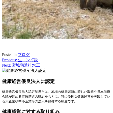
Posted in
ブログ
Previous:
生コン打設
投
Next:
宮城宅造排水工
稿
ナ
健康経営優良法人に認定
ビ
健康経営優良法人認定制度とは、地域の健康課題に即した取組や日本健康
ゲ
会議が進める健康増進の取組をもとに、特に優良な健康経営を実践してい
ー
る大企業や中小企業等の法人を顕彰する制度です。
シ
健康経営に対する取り組み