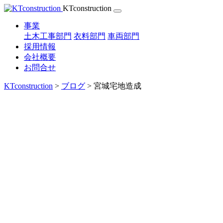
Skip
KTconstruction
to
content
事業
土木工事部門
衣料部門
車両部門
採用情報
会社概要
お問合せ
KTconstruction
>
ブログ
>
宮城宅地造成