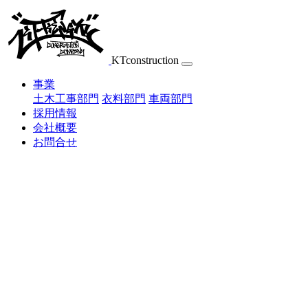
Skip
to
content
KTconstruction
事業
土木工事部門
衣料部門
車両部門
採用情報
会社概要
お問合せ