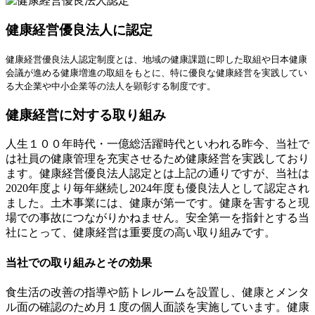
ナ
健康経営優良法人に認定
ビ
健康経営優良法人認定制度とは、地域の健康課題に即した取組や日本健康
ゲ
会議が進める健康増進の取組をもとに、特に優良な健康経営を実践してい
ー
る大企業や中小企業等の法人を顕彰する制度です。
シ
健康経営に対する取り組み
ョ
人生１００年時代・一億総活躍時代といわれる昨今、当社で
ン
は社員の健康管理を充実させるため健康経営を実践しており
ます。健康経営優良法人認定とは上記の通りですが、当社は
2020年度より毎年継続し2024年度も優良法人として認定され
ました。土木事業には、健康が第一です。健康を害すると現
場での事故につながりかねません。安全第一を指針とする当
社にとって、健康経営は重要度の高い取り組みです。
当社での取り組みとその効果
食生活の改善の指導や筋トレルームを設置し、健康とメンタ
ル面の確認のため月１度の個人面談を実施しています。健康