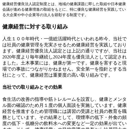
健康経営優良法人認定制度とは、地域の健康課題に即した取組や日本健康
ゲ
会議が進める健康増進の取組をもとに、特に優良な健康経営を実践してい
ー
る大企業や中小企業等の法人を顕彰する制度です。
シ
健康経営に対する取り組み
ョ
人生１００年時代・一億総活躍時代といわれる昨今、当社で
ン
は社員の健康管理を充実させるため健康経営を実践しており
ます。健康経営優良法人認定とは上記の通りですが、当社は
2020年度より毎年継続し2024年度も優良法人として認定され
ました。土木事業には、健康が第一です。健康を害すると現
場での事故につながりかねません。安全第一を指針とする当
社にとって、健康経営は重要度の高い取り組みです。
当社での取り組みとその効果
食生活の改善の指導や筋トレルームを設置し、健康とメンタ
ル面の確認のため月１度の個人面談を実施しています。健康
経営を推進するため管理職には講習の受講と社員の教育を職
務としています。その結果として、喫煙率の低下・外食の頻
度の低下・低糖分の飲料水への変更など一定の効果が出てい