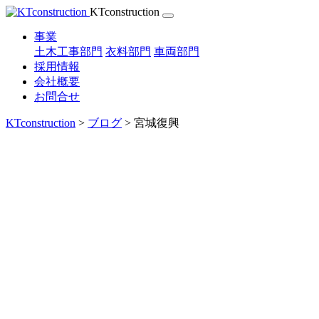
Skip
KTconstruction
to
content
事業
土木工事部門
衣料部門
車両部門
採用情報
会社概要
お問合せ
KTconstruction
>
ブログ
>
宮城復興