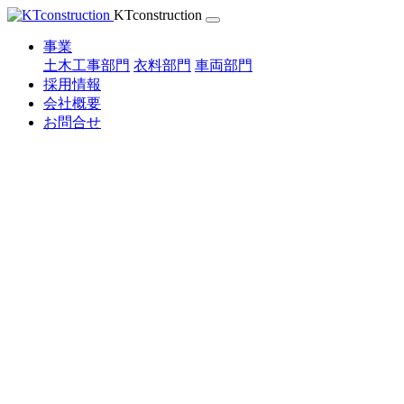
Skip
KTconstruction
to
content
事業
土木工事部門
衣料部門
車両部門
採用情報
会社概要
お問合せ