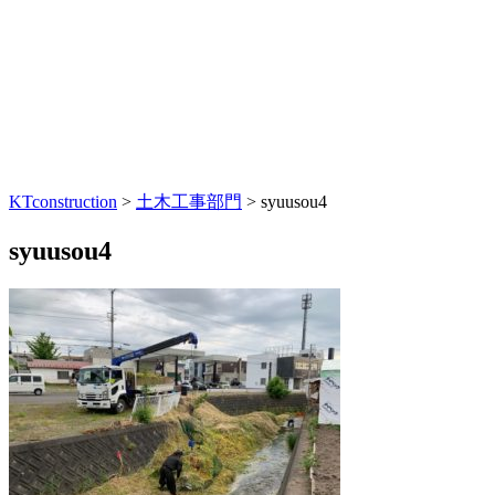
KTconstruction
>
土木工事部門
>
syuusou4
syuusou4