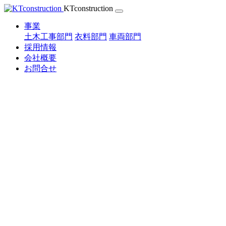
Skip
KTconstruction
to
content
事業
土木工事部門
衣料部門
車両部門
採用情報
会社概要
お問合せ