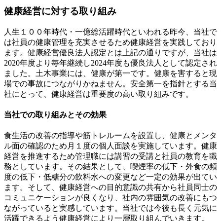
健康経営に対する取り組み
人生１００年時代・一億総活躍時代といわれる昨今、当社で
は社員の健康管理を充実させるため健康経営を実践しており
ます。健康経営優良法人認定とは上記の通りですが、当社は
2020年度より毎年継続し2024年度も優良法人として認定され
ました。土木事業には、健康が第一です。健康を害すると現
場での事故につながりかねません。安全第一を指針とする当
社にとって、健康経営は重要度の高い取り組みです。
当社での取り組みとその効果
食生活の改善の指導や筋トレルームを設置し、健康とメンタ
ル面の確認のため月１度の個人面談を実施しています。健康
経営を推進するため管理職には講習の受講と社員の教育を職
務としています。その結果として、喫煙率の低下・外食の頻
度の低下・低糖分の飲料水への変更など一定の効果が出てい
ます。そして、健康経営への目的意識の共有から社員同士の
コミュニケーションが良くなり、社内の雰囲気の改善にもつ
ながっていると実感しています。当社では今後も長く元気に
活躍できるよう健康経営により一層取り組んでいきます。