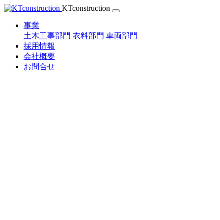
Skip
KTconstruction
to
content
事業
土木工事部門
衣料部門
車両部門
採用情報
会社概要
お問合せ