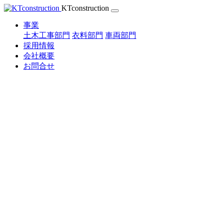
Skip
KTconstruction
to
content
事業
土木工事部門
衣料部門
車両部門
採用情報
会社概要
お問合せ