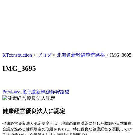
KTconstruction
>
ブログ
>
北海道新幹線静狩路盤
>
IMG_3695
IMG_3695
Previous:
北海道新幹線静狩路盤
投
稿
健康経営優良法人に認定
ナ
ビ
健康経営優良法人認定制度とは、地域の健康課題に即した取組や日本健康
会議が進める健康増進の取組をもとに、特に優良な健康経営を実践してい
ゲ
る大企業や中小企業等の法人を顕彰する制度です。