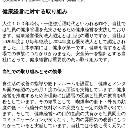
ー
健康経営に対する取り組み
シ
ョ
人生１００年時代・一億総活躍時代といわれる昨今、当社で
は社員の健康管理を充実させるため健康経営を実践しており
ン
ます。健康経営優良法人認定とは上記の通りですが、当社は
2020年度より毎年継続し2024年度も優良法人として認定され
ました。土木事業には、健康が第一です。健康を害すると現
場での事故につながりかねません。安全第一を指針とする当
社にとって、健康経営は重要度の高い取り組みです。
当社での取り組みとその効果
食生活の改善の指導や筋トレルームを設置し、健康とメンタ
ル面の確認のため月１度の個人面談を実施しています。健康
経営を推進するため管理職には講習の受講と社員の教育を職
務としています。その結果として、喫煙率の低下・外食の頻
度の低下・低糖分の飲料水への変更など一定の効果が出てい
ます。そして、健康経営への目的意識の共有から社員同士の
コミュニケーションが良くなり、社内の雰囲気の改善にもつ
ながっていると実感しています。当社では今後も長く元気に