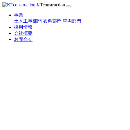
Skip
KTconstruction
to
content
事業
土木工事部門
衣料部門
車両部門
採用情報
会社概要
お問合せ