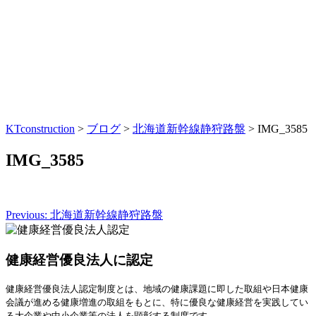
KTconstruction
>
ブログ
>
北海道新幹線静狩路盤
>
IMG_3585
IMG_3585
Previous:
北海道新幹線静狩路盤
投
稿
健康経営優良法人に認定
ナ
ビ
健康経営優良法人認定制度とは、地域の健康課題に即した取組や日本健康
会議が進める健康増進の取組をもとに、特に優良な健康経営を実践してい
ゲ
る大企業や中小企業等の法人を顕彰する制度です。