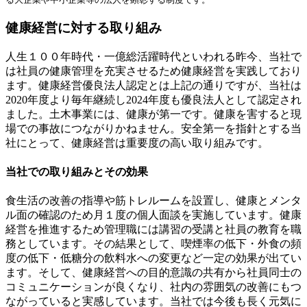
ー
健康経営に対する取り組み
シ
ョ
人生１００年時代・一億総活躍時代といわれる昨今、当社で
は社員の健康管理を充実させるため健康経営を実践しており
ン
ます。健康経営優良法人認定とは上記の通りですが、当社は
2020年度より毎年継続し2024年度も優良法人として認定され
ました。土木事業には、健康が第一です。健康を害すると現
場での事故につながりかねません。安全第一を指針とする当
社にとって、健康経営は重要度の高い取り組みです。
当社での取り組みとその効果
食生活の改善の指導や筋トレルームを設置し、健康とメンタ
ル面の確認のため月１度の個人面談を実施しています。健康
経営を推進するため管理職には講習の受講と社員の教育を職
務としています。その結果として、喫煙率の低下・外食の頻
度の低下・低糖分の飲料水への変更など一定の効果が出てい
ます。そして、健康経営への目的意識の共有から社員同士の
コミュニケーションが良くなり、社内の雰囲気の改善にもつ
ながっていると実感しています。当社では今後も長く元気に