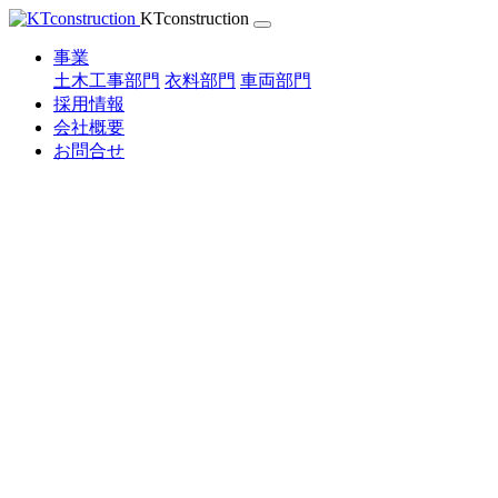
Skip
KTconstruction
to
content
事業
土木工事部門
衣料部門
車両部門
採用情報
会社概要
お問合せ