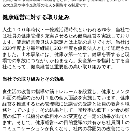
ゲ
る大企業や中小企業等の法人を顕彰する制度です。
ー
健康経営に対する取り組み
シ
ョ
人生１００年時代・一億総活躍時代といわれる昨今、当社で
は社員の健康管理を充実させるため健康経営を実践しており
ン
ます。健康経営優良法人認定とは上記の通りですが、当社は
2020年度より毎年継続し2024年度も優良法人として認定され
ました。土木事業には、健康が第一です。健康を害すると現
場での事故につながりかねません。安全第一を指針とする当
社にとって、健康経営は重要度の高い取り組みです。
当社での取り組みとその効果
食生活の改善の指導や筋トレルームを設置し、健康とメンタ
ル面の確認のため月１度の個人面談を実施しています。健康
経営を推進するため管理職には講習の受講と社員の教育を職
務としています。その結果として、喫煙率の低下・外食の頻
度の低下・低糖分の飲料水への変更など一定の効果が出てい
ます。そして、健康経営への目的意識の共有から社員同士の
コミュニケーションが良くなり、社内の雰囲気の改善にもつ