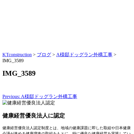
KTconstruction
>
ブログ
>
A様邸ドッグラン外構工事
>
IMG_3589
IMG_3589
Previous:
A様邸ドッグラン外構工事
投
稿
健康経営優良法人に認定
ナ
ビ
健康経営優良法人認定制度とは、地域の健康課題に即した取組や日本健康
会議が進める健康増進の取組をもとに、特に優良な健康経営を実践してい