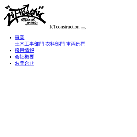
Skip
to
content
KTconstruction
事業
土木工事部門
衣料部門
車両部門
採用情報
会社概要
お問合せ