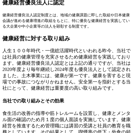
健康経営優良法人に認定
ナ
ビ
健康経営優良法人認定制度とは、地域の健康課題に即した取組や日本健康
会議が進める健康増進の取組をもとに、特に優良な健康経営を実践してい
ゲ
る大企業や中小企業等の法人を顕彰する制度です。
ー
健康経営に対する取り組み
シ
ョ
人生１００年時代・一億総活躍時代といわれる昨今、当社で
は社員の健康管理を充実させるため健康経営を実践しており
ン
ます。健康経営優良法人認定とは上記の通りですが、当社は
2020年度より毎年継続し2024年度も優良法人として認定され
ました。土木事業には、健康が第一です。健康を害すると現
場での事故につながりかねません。安全第一を指針とする当
社にとって、健康経営は重要度の高い取り組みです。
当社での取り組みとその効果
食生活の改善の指導や筋トレルームを設置し、健康とメンタ
ル面の確認のため月１度の個人面談を実施しています。健康
経営を推進するため管理職には講習の受講と社員の教育を職
務としています。その結果として、喫煙率の低下・外食の頻