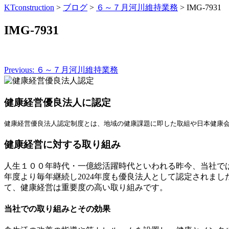
KTconstruction
>
ブログ
>
６～７月河川維持業務
>
IMG-7931
IMG-7931
Previous:
６～７月河川維持業務
投
稿
健康経営優良法人に認定
ナ
ビ
健康経営優良法人認定制度とは、地域の健康課題に即した取組や日本健康
ゲ
健康経営に対する取り組み
ー
人生１００年時代・一億総活躍時代といわれる昨今、当社では
シ
年度より毎年継続し2024年度も優良法人として認定されま
ョ
て、健康経営は重要度の高い取り組みです。
ン
当社での取り組みとその効果