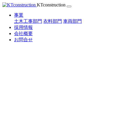
Skip
KTconstruction
to
content
事業
土木工事部門
衣料部門
車両部門
採用情報
会社概要
お問合せ